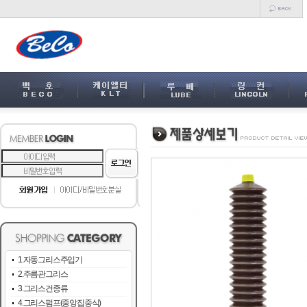
1.자동그리스주입기
2.주름관그리스
3.그리스건종류
4.그리스펌프(중앙집중식)