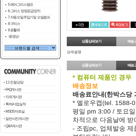
5.에어그리스펌프
6.그리스 정량공급장치
7.자동오일주입기및 오일펌프
8.구리스
9.윤활유
-동영상-
상품상세보기
배송.
상세설명
상품상세보기
배송.
* 컴퓨터 제품인 경우
1:1 친절상담
배송정보
FAQ게시판
배송료안내(한박스당 
자유게시판
* 엘로우캡(tel. 158
특허/사업실적
평일 pm 3:00 / 토
MSDS자료실
차적으로 다음날에 받아
일반사진게시판
Q&A게시판
- 조립pc, 업체발송 