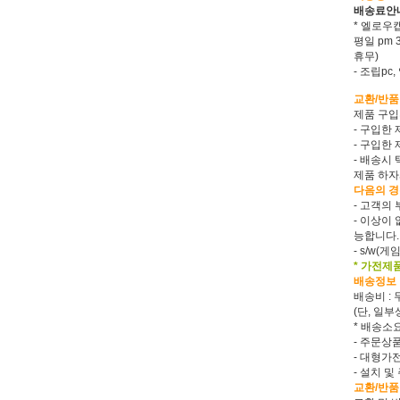
배송료안내
* 엘로우캡(
평일 pm
휴무)
- 조립p
교환/반품
제품 구입
- 구입한
- 구입한
- 배송시
제품 하자
다음의 경
- 고객의
- 이상이
능합니다.
- s/w
* 가전제
배송정보
배송비 : 
(단, 일
* 배송소
- 주문상
- 대형가
- 설치 
교환/반품