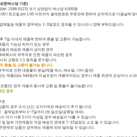
(한박스당 기준)
tel. 1588-0123) 크기 상관없이 박스당 4,000원
 3:00 / 토요일 pm 1:00 이전까지 결제완료된 주문건에 한하여 순차적으로 다음날에
c, 업체발송 제품의 경우에는 1~3일정도 경과될 수 있사오니 양해 부탁드립니다.
후 7일 이내의 제품에 한하여 환불 및 교환이 가능합니다.
 제품의 기능상 하자가 있는 경우
 제품과 배송된 제품이 상이한 경우
 택배회사의 부주의로 인한 제품이 파손된 경우
시의 교환은 1:1 원칙을 준수합니다.
우 환불 및 교환이 불가능 합니다.
 부주의로 인한 내용물의 분실(제품 박스, 매뉴얼, 기타 옵션)
 없는 제품(cpu, hdd등)의 비닐포장이 개봉되어있는 경우나 제품 외관의 손상이나 스
(게임포함)인 경우 개봉과 동시에 교환 및 환불이 불가능합니다.
품인 경우
무료
부상품의 경우 도서,산간, 오지지역은 배송비가 추가 됩니다)
요 : 결제일로부터 1~7일까지 (토,일요일/공휴일 제외)
품이 각기 다른 2가지 이상일 경우 배송일이 다를 수 있습니다.
전 및 일부 가전제품은 직접 배송인 관계로 7~15일정도 소요 될 수 있습니다.
및 주문제작 상품인 경우에는 제품에 따라 달라질 수 있습니다.