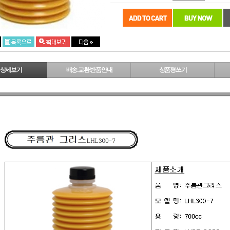
상세보기
배송.교환.반품안내
상품평쓰기