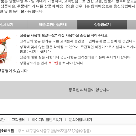
반품은 상품수령 후 7일 이내에 가능하며, 고객변심으로 인한 교환, 반품시 왕복배송
 상품파손, 주문내역과 다른 상품이 배송되었을 경우에는 왕복배송료는 용산닷컴에서 지
환 및 반품이 불가능합니다.
상세보기
배송.교환.반품안내
상품평쓰기
상품을 사용해 보셨나요? 직접 사용하신 소감을 적어주세요.
고객님의 좋은 평가는 다른 고객들께 물건을 구입하는데 큰 도움이 될 것입니다
성격에 맞지 않는 글은 삭제될 수 있으며, 주관적인 의견이므로 사실과 다르거나
참고하시기 바랍니다.
상품에 대한 질문 사항이나 궁금사항은 고객센터를 이용해 주시기 바랍니다.
상품평쓰기는 먼저
로그인
을 하셔야 합니다.
상품평이 있습니다.
등록된 리뷰글이 없습니다
약관
고객센터
아이디/비밀번호찾기
문의메일보내기
백호테크원
｜ 주소 : 대구광역시 중구 달성로22길 82 1,2층(수창동)