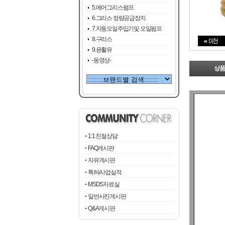
5.에어그리스펌프
6.그리스 정량공급장치
7.자동오일주입기및 오일펌프
8.구리스
9.윤활유
-동영상-
상품
1:1 친절상담
FAQ게시판
자유게시판
특허/사업실적
MSDS자료실
일반사진게시판
Q&A게시판