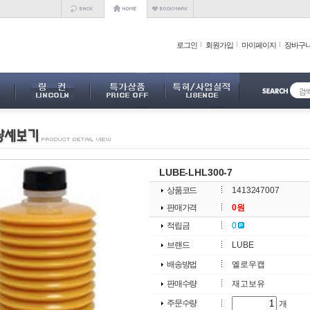
로그인
회원가입
마이페이지
장바구
LUBE-LHL300-7
상품코드
1413247007
판매가격
0원
적립금
0
브랜드
LUBE
배송방법
엘로우캡
판매수량
재고보유
주문수량
개