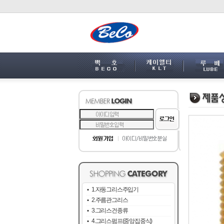
1.자동그리스주입기
2.주름관그리스
3.그리스건종류
4.그리스펌프(중앙집중식)