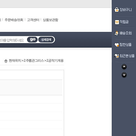
니
주문배송/조회
고객센터
상품보관함
현재위치 >
2.주름관그리스
>
2.공작기계용