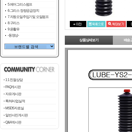
5.에어그리스펌프
6.그리스 정량공급장치
7.자동오일주입기및 오일펌프
8.구리스
9.윤활유
-동영상-
상품상세보기
배송.
1:1 친절상담
FAQ게시판
자유게시판
특허/사업실적
MSDS자료실
일반사진게시판
Q&A게시판