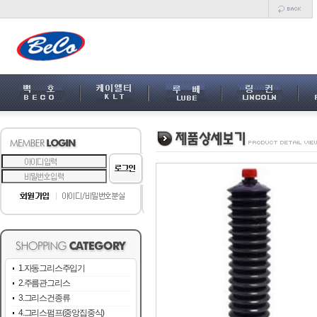
1.자동그리스주입기
2.주름관그리스
3.그리스건종류
4.그리스펌프(중앙집중식)