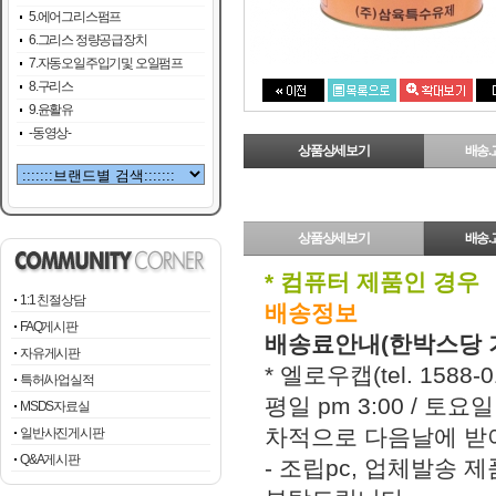
5.에어그리스펌프
6.그리스 정량공급장치
7.자동오일주입기및 오일펌프
8.구리스
9.윤활유
-동영상-
상품상세보기
배송.
상품상세보기
배송.
* 컴퓨터 제품인 경우
1:1 친절상담
배송정보
FAQ게시판
배송료안내(한박스당 
자유게시판
* 엘로우캡(tel. 158
특허/사업실적
평일 pm 3:00 / 토
MSDS자료실
차적으로 다음날에 받아
일반사진게시판
Q&A게시판
- 조립pc, 업체발송 