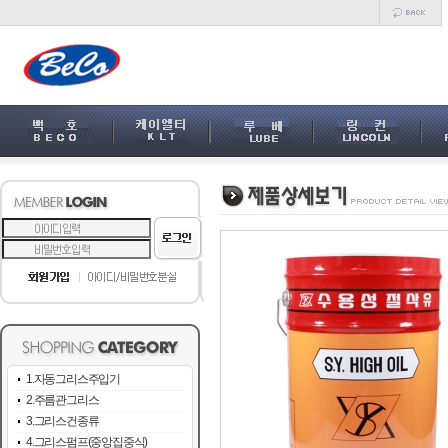
1.자동그리스주입기
2.주름관그리스
3.그리스건종류
4.그리스펌프(중앙집중식)