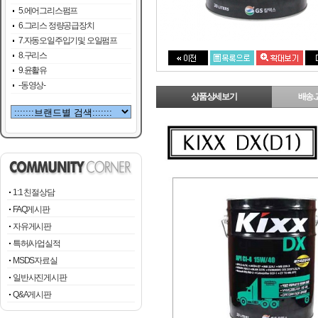
5.에어그리스펌프
6.그리스 정량공급장치
7.자동오일주입기및 오일펌프
8.구리스
9.윤활유
-동영상-
상품상세보기
배송.
1:1 친절상담
FAQ게시판
자유게시판
특허/사업실적
MSDS자료실
일반사진게시판
Q&A게시판