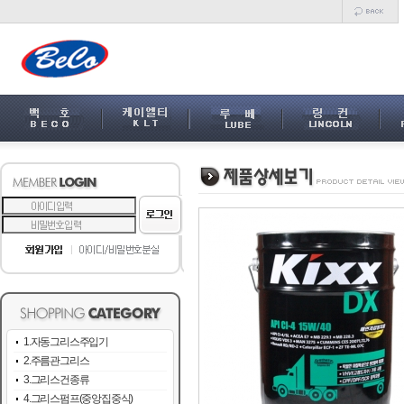
1.자동그리스주입기
2.주름관그리스
3.그리스건종류
4.그리스펌프(중앙집중식)