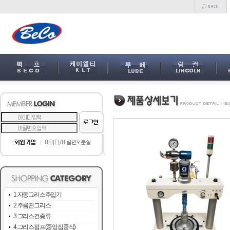
1.자동그리스주입기
2.주름관그리스
3.그리스건종류
4.그리스펌프(중앙집중식)