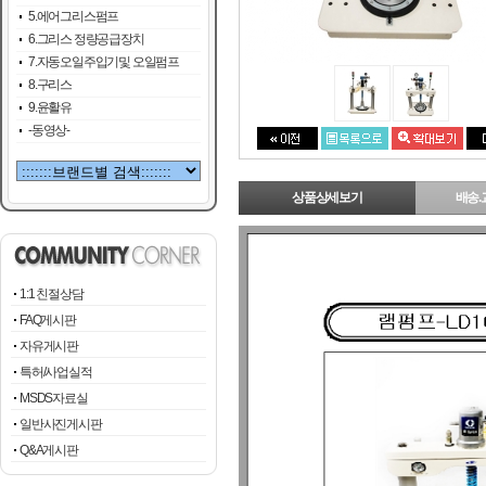
5.에어그리스펌프
6.그리스 정량공급장치
7.자동오일주입기및 오일펌프
8.구리스
9.윤활유
-동영상-
상품상세보기
배송.
1:1 친절상담
FAQ게시판
자유게시판
특허/사업실적
MSDS자료실
일반사진게시판
Q&A게시판