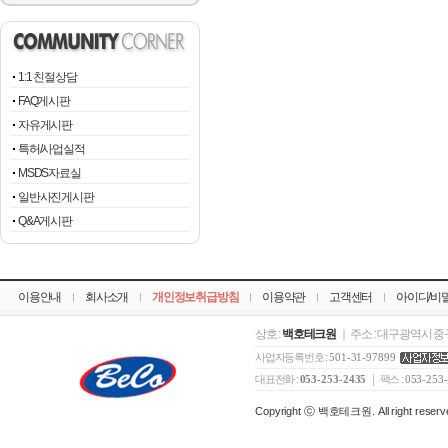
1:1 친절상담
FAQ게시판
자유게시판
특허/사업실적
MSDS자료실
일반사진게시판
Q&A게시판
이용안내
회사소개
개인정보취급방침
이용약관
고객센터
아이디/비
상호 :
백호테크원
｜ 주소 : 대구광역시 중구
사업자등록번호 :
501-31-97899
대표전화 :
053-253-2435
｜ 팩스 :
053-253
Copyright ⓒ 백호테크원. All right reserv